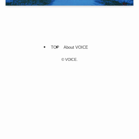
TOP
About VOICE
©
VOICE.