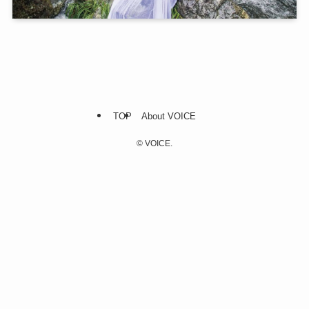
TOP
About VOICE
©
VOICE.