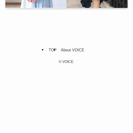
TOP
About VOICE
©
VOICE.