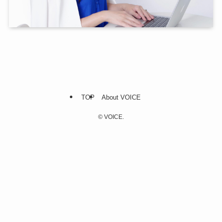
TOP
About VOICE
©
VOICE.