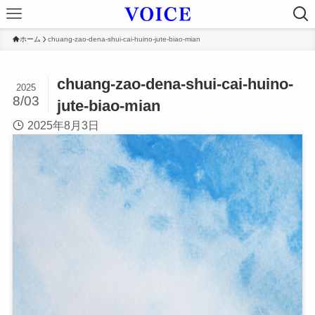
ホーム
chuang-zao-dena-shui-cai-huino-jute-biao-mian
chuang-zao-dena-shui-cai-huino-
2025
8/03
jute-biao-mian
2025年8月3日