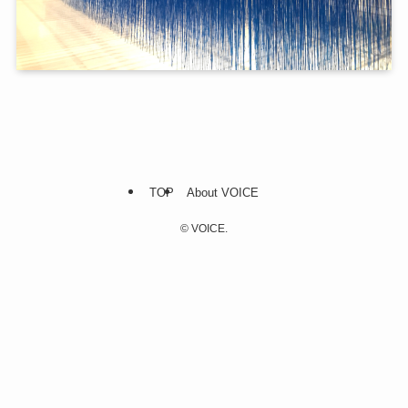
TOP
About VOICE
©
VOICE.