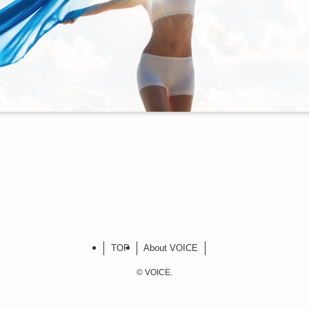
TOP
About VOICE
©
VOICE.