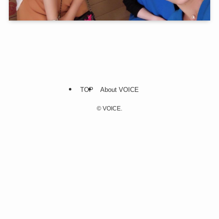
TOP
About VOICE
©
VOICE.