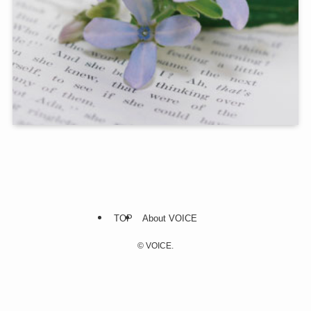
TOP
About VOICE
©
VOICE.